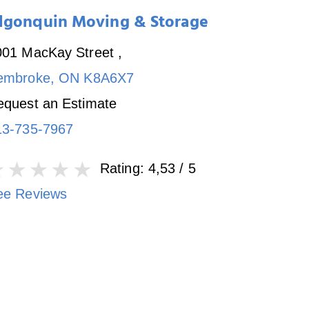
lgonquin Moving & Storage
001 MacKay Street
,
embroke
,
ON
K8A6X7
equest an Estimate
13-735-7967
Rating:
4,53
/ 5
ee Reviews