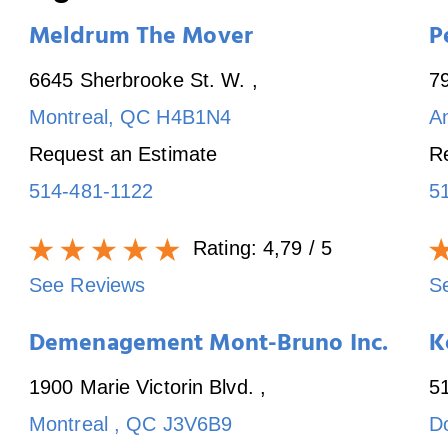
Meldrum The Mover
P
6645 Sherbrooke St. W.
,
79
Montreal
,
QC
H4B1N4
A
Request an Estimate
R
514-481-1122
5
Rating:
4,79
/ 5
See Reviews
S
Demenagement Mont-Bruno Inc.
K
1900 Marie Victorin Blvd.
,
5
Montreal
,
QC
J3V6B9
D