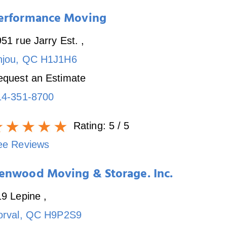
erformance Moving
51 rue Jarry Est.
,
njou
,
QC
H1J1H6
equest an Estimate
14-351-8700
Rating:
5
/ 5
ee Reviews
enwood Moving & Storage. Inc.
19 Lepine
,
orval
,
QC
H9P2S9