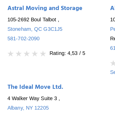
Astral Moving and Storage
A
105-2692 Boul Talbot
,
1
Stoneham
,
QC
G3C1J5
P
581-702-2090
R
6
Rating:
4,53
/ 5
S
The Ideal Move Ltd.
4 Walker Way Suite 3
,
Albany
,
NY
12205