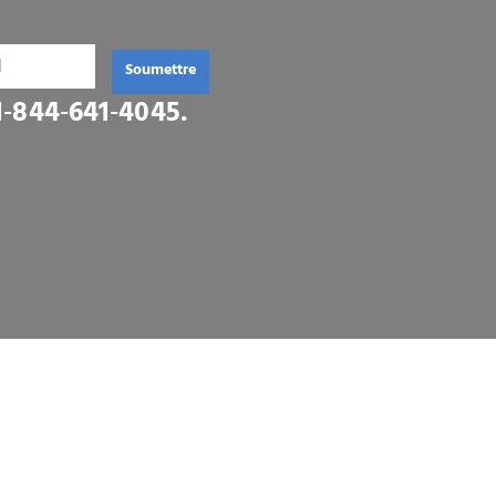
Soumettre
1‑844‑641‑4045
.