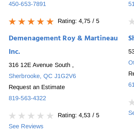
450-653-7891
5
Rating:
4,75
/ 5
Demenagement Roy & Martineau
S
Inc.
5
O
316 12E Avenue South
,
R
Sherbrooke
,
QC
J1G2V6
6
Request an Estimate
819-563-4322
S
Rating:
4,53
/ 5
See Reviews