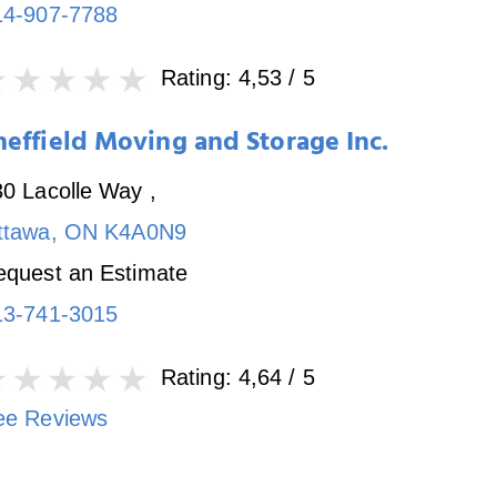
14-907-7788
Rating:
4,53
/ 5
heffield Moving and Storage Inc.
30 Lacolle Way
,
ttawa
,
ON
K4A0N9
equest an Estimate
13-741-3015
Rating:
4,64
/ 5
ee Reviews